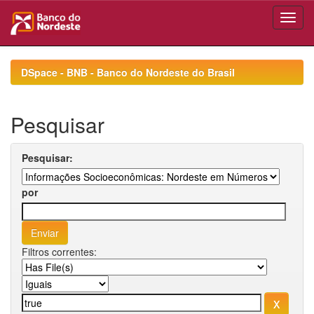
Skip
navigation
DSpace - BNB - Banco do Nordeste do Brasil
Pesquisar
Pesquisar:
por
Filtros correntes: