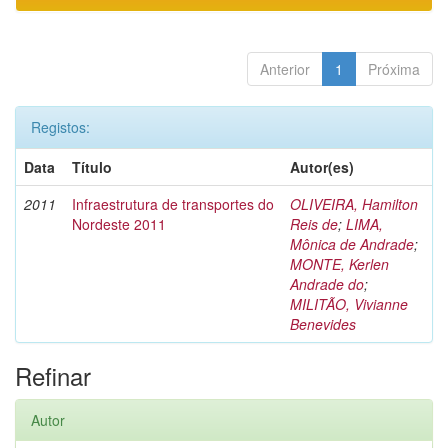
Anterior
1
Próxima
Registos:
Data
Título
Autor(es)
2011
Infraestrutura de transportes do
OLIVEIRA, Hamilton
Nordeste 2011
Reis de
;
LIMA,
Mônica de Andrade
;
MONTE, Kerlen
Andrade do
;
MILITÃO, Vivianne
Benevides
Refinar
Autor