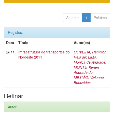
Anterior
1
Próxima
Registos:
Data
Título
Autor(es)
2011
Infraestrutura de transportes do
OLIVEIRA, Hamilton
Nordeste 2011
Reis de
;
LIMA,
Mônica de Andrade
;
MONTE, Kerlen
Andrade do
;
MILITÃO, Vivianne
Benevides
Refinar
Autor