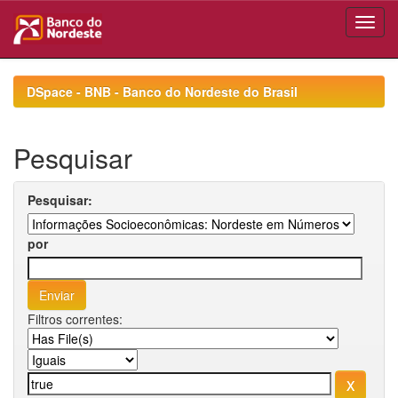
Skip
navigation
DSpace - BNB - Banco do Nordeste do Brasil
Pesquisar
Pesquisar:
por
Filtros correntes: