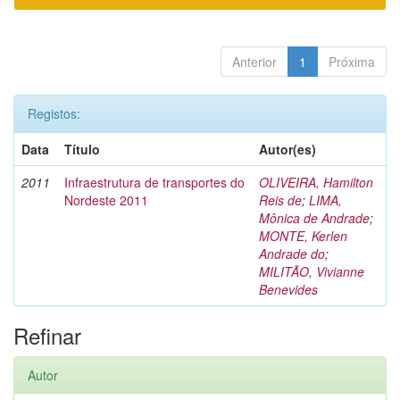
Anterior
1
Próxima
Registos:
Data
Título
Autor(es)
2011
Infraestrutura de transportes do
OLIVEIRA, Hamilton
Nordeste 2011
Reis de
;
LIMA,
Mônica de Andrade
;
MONTE, Kerlen
Andrade do
;
MILITÃO, Vivianne
Benevides
Refinar
Autor