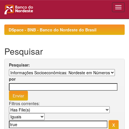
Skip
navigation
DSpace - BNB - Banco do Nordeste do Brasil
Pesquisar
Pesquisar:
por
Filtros correntes: