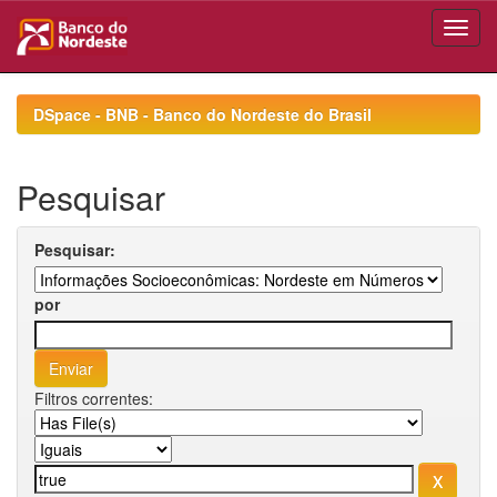
Skip
navigation
DSpace - BNB - Banco do Nordeste do Brasil
Pesquisar
Pesquisar:
por
Filtros correntes: