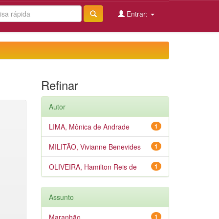
Entrar:
Refinar
Autor
LIMA, Mônica de Andrade
1
MILITÃO, Vivianne Benevides
1
OLIVEIRA, Hamilton Reis de
1
Assunto
Maranhão
1