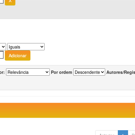
or:
Por ordem
Autores/Regi