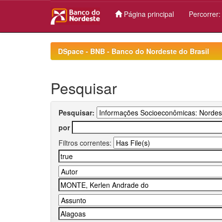
Página principal
Percorrer
Skip
navigation
DSpace - BNB - Banco do Nordeste do Brasil
Pesquisar
Pesquisar:
por
Filtros correntes: