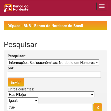
Skip
navigation
DSpace - BNB - Banco do Nordeste do Brasil
Pesquisar
Pesquisar:
por
Filtros correntes: