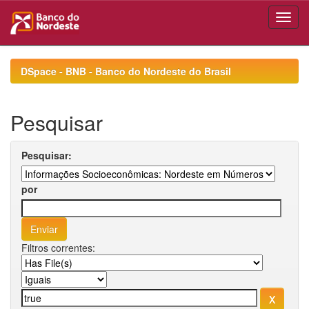
Skip
navigation
DSpace - BNB - Banco do Nordeste do Brasil
Pesquisar
Pesquisar:
por
Filtros correntes: