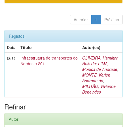
Anterior
1
Próxima
Registos:
Data
Título
Autor(es)
2011
Infraestrutura de transportes do
OLIVEIRA, Hamilton
Nordeste 2011
Reis de
;
LIMA,
Mônica de Andrade
;
MONTE, Kerlen
Andrade do
;
MILITÃO, Vivianne
Benevides
Refinar
Autor