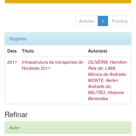
Anterior
1
Próxima
Registos:
Data
Título
Autor(es)
2011
Infraestrutura de transportes do
OLIVEIRA, Hamilton
Nordeste 2011
Reis de
;
LIMA,
Mônica de Andrade
;
MONTE, Kerlen
Andrade do
;
MILITÃO, Vivianne
Benevides
Refinar
Autor