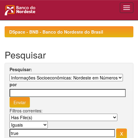
Skip
navigation
DSpace - BNB - Banco do Nordeste do Brasil
Pesquisar
Pesquisar:
por
Filtros correntes: