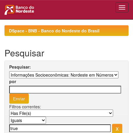
Skip
navigation
DSpace - BNB - Banco do Nordeste do Brasil
Pesquisar
Pesquisar:
por
Filtros correntes: