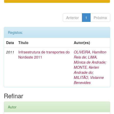
Anterior
1
Próxima
Registos:
Data
Título
Autor(es)
2011
Infraestrutura de transportes do
OLIVEIRA, Hamilton
Nordeste 2011
Reis de
;
LIMA,
Mônica de Andrade
;
MONTE, Kerlen
Andrade do
;
MILITÃO, Vivianne
Benevides
Refinar
Autor