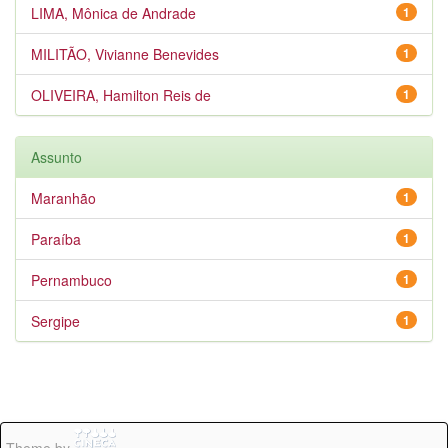
LIMA, Mônica de Andrade
1
MILITÃO, Vivianne Benevides
1
OLIVEIRA, Hamilton Reis de
1
Assunto
Maranhão
1
Paraíba
1
Pernambuco
1
Sergipe
1