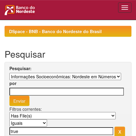
Skip
navigation
DSpace - BNB - Banco do Nordeste do Brasil
Pesquisar
Pesquisar:
por
Filtros correntes: