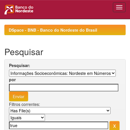
Skip
navigation
DSpace - BNB - Banco do Nordeste do Brasil
Pesquisar
Pesquisar:
por
Filtros correntes: