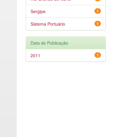
Sergipe
1
Sistema Portuário
1
Data de Publicação
2011
1