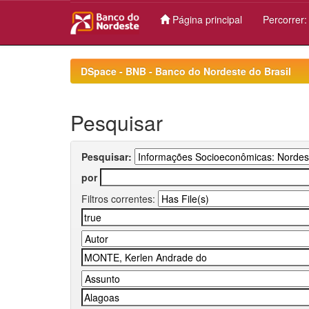
Página principal
Percorrer
Skip
navigation
DSpace - BNB - Banco do Nordeste do Brasil
Pesquisar
Pesquisar:
por
Filtros correntes: