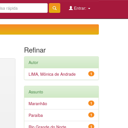
Entrar:
Refinar
Autor
LIMA, Mônica de Andrade
1
Assunto
Maranhão
1
Paraíba
1
Rio Grande do Norte
1