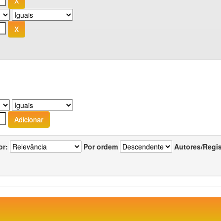
or:
Por ordem
Autores/Regi