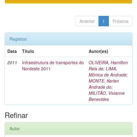
Anterior
1
Próxima
Registos:
Data
Título
Autor(es)
2011
Infraestrutura de transportes do
OLIVEIRA, Hamilton
Nordeste 2011
Reis de
;
LIMA,
Mônica de Andrade
;
MONTE, Kerlen
Andrade do
;
MILITÃO, Vivianne
Benevides
Refinar
Autor