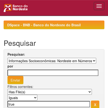
Skip
navigation
DSpace - BNB - Banco do Nordeste do Brasil
Pesquisar
Pesquisar:
por
Filtros correntes: