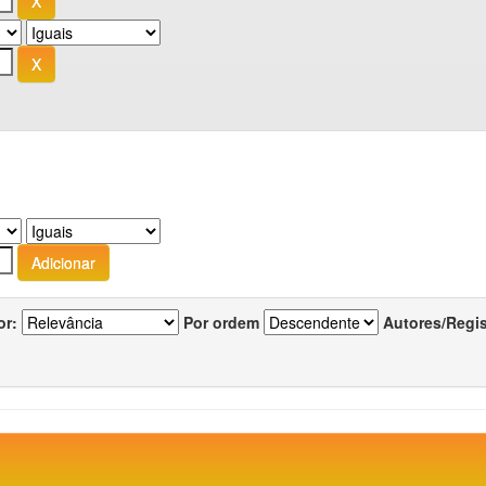
or:
Por ordem
Autores/Regi