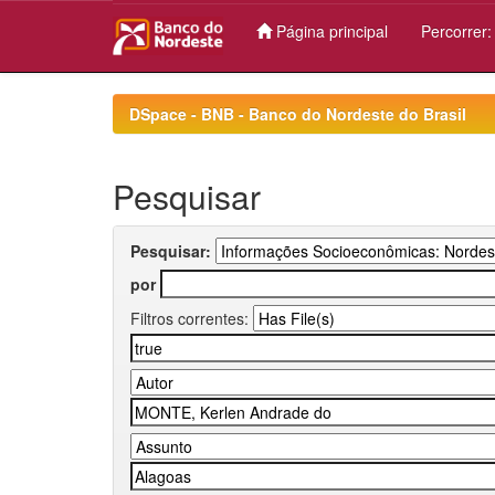
Página principal
Percorrer
Skip
navigation
DSpace - BNB - Banco do Nordeste do Brasil
Pesquisar
Pesquisar:
por
Filtros correntes: