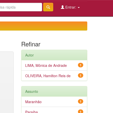
Entrar:
Refinar
Autor
LIMA, Mônica de Andrade
1
OLIVEIRA, Hamilton Reis de
1
Assunto
Maranhão
1
Paraíba
1