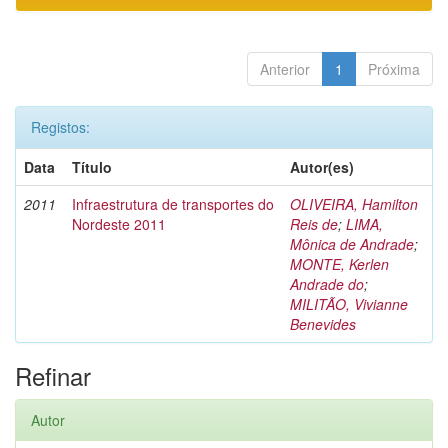
Anterior
1
Próxima
Registos:
Data
Título
Autor(es)
2011
Infraestrutura de transportes do
OLIVEIRA, Hamilton
Nordeste 2011
Reis de
;
LIMA,
Mônica de Andrade
;
MONTE, Kerlen
Andrade do
;
MILITÃO, Vivianne
Benevides
Refinar
Autor