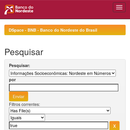
Skip
navigation
DSpace - BNB - Banco do Nordeste do Brasil
Pesquisar
Pesquisar:
por
Filtros correntes: