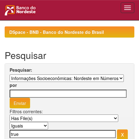
Skip
navigation
DSpace - BNB - Banco do Nordeste do Brasil
Pesquisar
Pesquisar:
por
Filtros correntes: