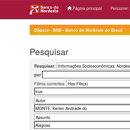
Página principal
Percorrer
Skip
navigation
DSpace - BNB - Banco do Nordeste do Brasil
Pesquisar
Pesquisar:
por
Filtros correntes: