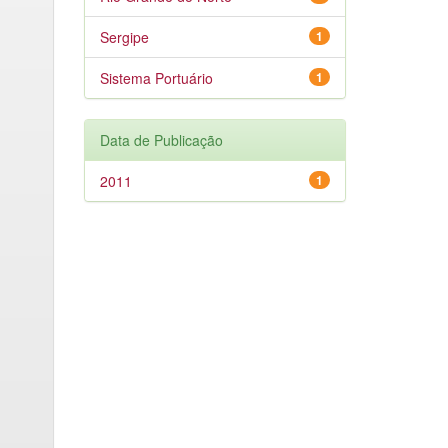
Sergipe
1
Sistema Portuário
1
Data de Publicação
2011
1