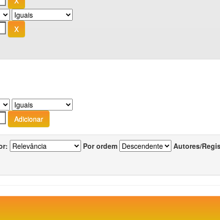
or:
Por ordem
Autores/Regi