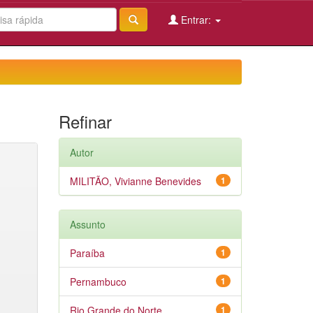
Entrar:
Refinar
Autor
MILITÃO, Vivianne Benevides
1
Assunto
Paraíba
1
Pernambuco
1
Rio Grande do Norte
1