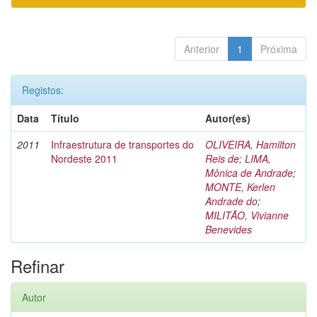
Anterior
1
Próxima
Registos:
Data
Título
Autor(es)
2011
Infraestrutura de transportes do
OLIVEIRA, Hamilton
Nordeste 2011
Reis de
;
LIMA,
Mônica de Andrade
;
MONTE, Kerlen
Andrade do
;
MILITÃO, Vivianne
Benevides
Refinar
Autor