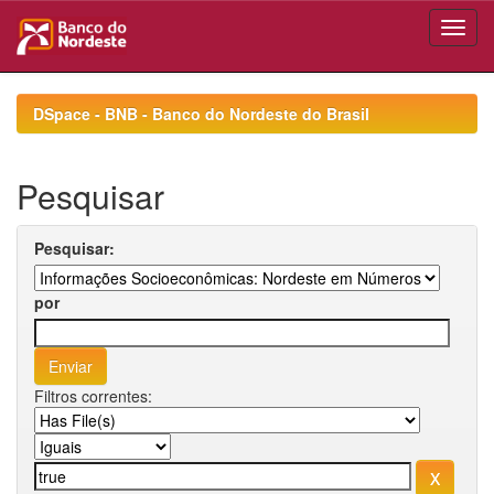
Skip
navigation
DSpace - BNB - Banco do Nordeste do Brasil
Pesquisar
Pesquisar:
por
Filtros correntes: