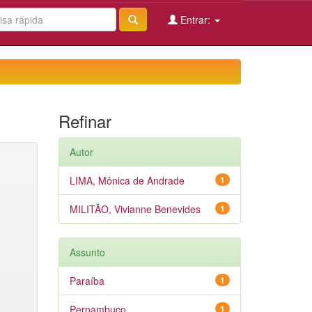
Entrar:
Refinar
Autor
LIMA, Mônica de Andrade
1
MILITÃO, Vivianne Benevides
1
Assunto
Paraíba
1
Pernambuco
1