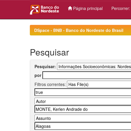
Página principal
Percorrer
Skip
navigation
DSpace - BNB - Banco do Nordeste do Brasil
Pesquisar
Pesquisar:
por
Filtros correntes: