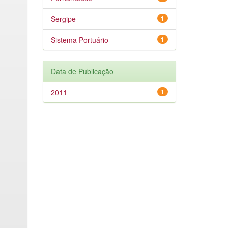
Sergipe
1
Sistema Portuário
1
Data de Publicação
2011
1