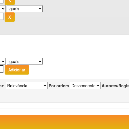
or:
Por ordem
Autores/Regi