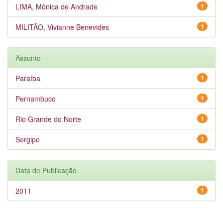
LIMA, Mônica de Andrade
1
MILITÃO, Vivianne Benevides
1
Assunto
Paraíba
1
Pernambuco
1
Rio Grande do Norte
1
Sergipe
1
Data de Publicação
2011
1