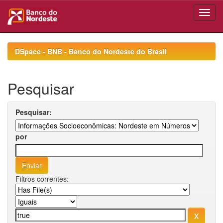
Skip
navigation
DSpace - BNB - Banco do Nordeste do Brasil
Pesquisar
Pesquisar:
por
Filtros correntes: