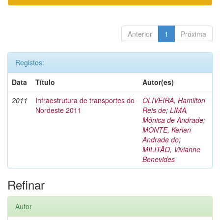
Anterior
1
Próxima
Registos:
Data
Título
Autor(es)
2011
Infraestrutura de transportes do
OLIVEIRA, Hamilton
Nordeste 2011
Reis de
;
LIMA,
Mônica de Andrade
;
MONTE, Kerlen
Andrade do
;
MILITÃO, Vivianne
Benevides
Refinar
Autor