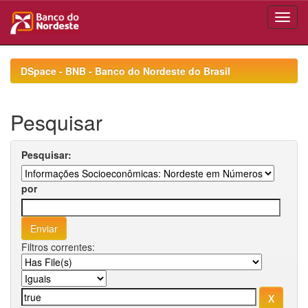
Skip
navigation
DSpace - BNB - Banco do Nordeste do Brasil
Pesquisar
Pesquisar:
por
Filtros correntes: