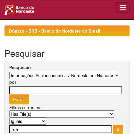
Skip
navigation
DSpace - BNB - Banco do Nordeste do Brasil
Pesquisar
Pesquisar:
por
Filtros correntes: