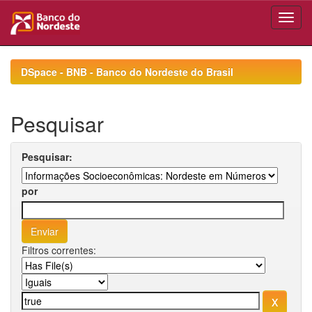
Skip
navigation
DSpace - BNB - Banco do Nordeste do Brasil
Pesquisar
Pesquisar:
por
Filtros correntes: