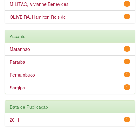
MILITÃO, Vivianne Benevides
1
OLIVEIRA, Hamilton Reis de
1
Assunto
Maranhão
1
Paraíba
1
Pernambuco
1
Sergipe
1
Data de Publicação
2011
1