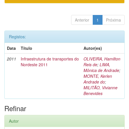
Anterior
1
Próxima
Registos:
Data
Título
Autor(es)
2011
Infraestrutura de transportes do
OLIVEIRA, Hamilton
Nordeste 2011
Reis de
;
LIMA,
Mônica de Andrade
;
MONTE, Kerlen
Andrade do
;
MILITÃO, Vivianne
Benevides
Refinar
Autor