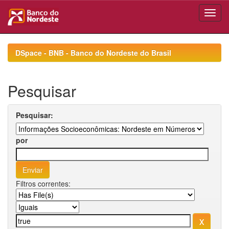
Skip
navigation
DSpace - BNB - Banco do Nordeste do Brasil
Pesquisar
Pesquisar:
por
Filtros correntes: