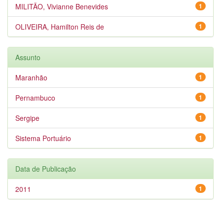
MILITÃO, Vivianne Benevides
1
OLIVEIRA, Hamilton Reis de
1
Assunto
Maranhão
1
Pernambuco
1
Sergipe
1
Sistema Portuário
1
Data de Publicação
2011
1