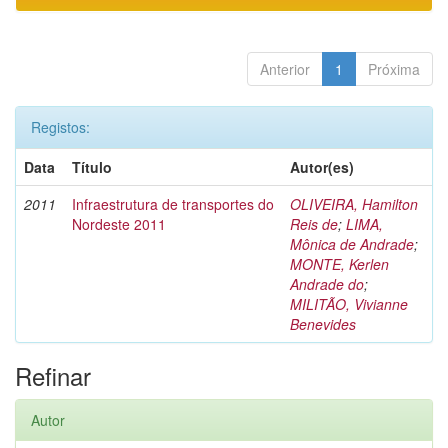
Anterior
1
Próxima
Registos:
Data
Título
Autor(es)
2011
Infraestrutura de transportes do
OLIVEIRA, Hamilton
Nordeste 2011
Reis de
;
LIMA,
Mônica de Andrade
;
MONTE, Kerlen
Andrade do
;
MILITÃO, Vivianne
Benevides
Refinar
Autor