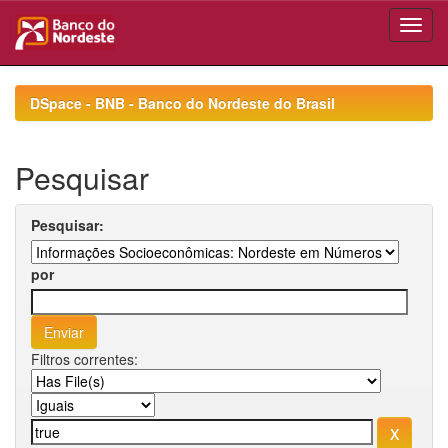
Skip
navigation
DSpace - BNB - Banco do Nordeste do Brasil
Pesquisar
Pesquisar:
por
Filtros correntes: