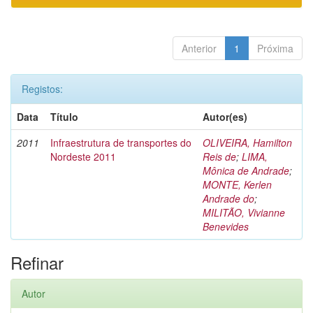
Anterior
1
Próxima
Registos:
Data
Título
Autor(es)
2011
Infraestrutura de transportes do
OLIVEIRA, Hamilton
Nordeste 2011
Reis de
;
LIMA,
Mônica de Andrade
;
MONTE, Kerlen
Andrade do
;
MILITÃO, Vivianne
Benevides
Refinar
Autor