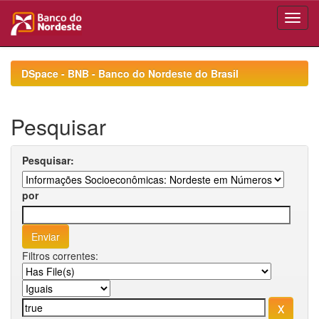
Skip
navigation
DSpace - BNB - Banco do Nordeste do Brasil
Pesquisar
Pesquisar:
por
Filtros correntes: