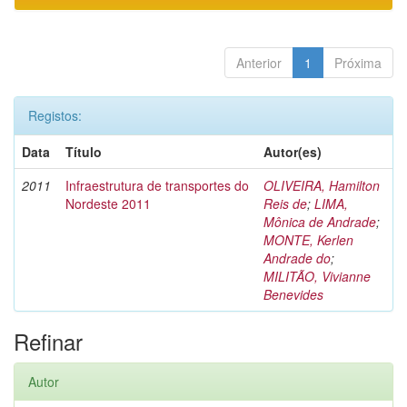
Anterior
1
Próxima
Registos:
Data
Título
Autor(es)
2011
Infraestrutura de transportes do
OLIVEIRA, Hamilton
Nordeste 2011
Reis de
;
LIMA,
Mônica de Andrade
;
MONTE, Kerlen
Andrade do
;
MILITÃO, Vivianne
Benevides
Refinar
Autor