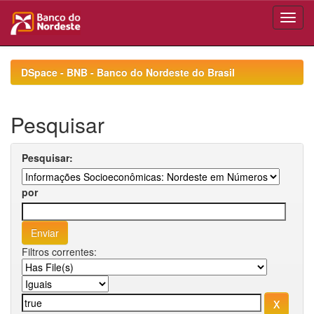
Skip
navigation
DSpace - BNB - Banco do Nordeste do Brasil
Pesquisar
Pesquisar:
por
Filtros correntes: