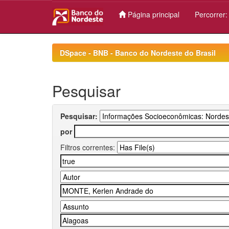
Página principal
Percorrer
Skip
navigation
DSpace - BNB - Banco do Nordeste do Brasil
Pesquisar
Pesquisar:
por
Filtros correntes: