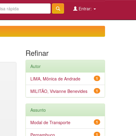
Entrar:
Refinar
Autor
LIMA, Mônica de Andrade
1
MILITÃO, Vivianne Benevides
1
Assunto
Modal de Transporte
1
Pernambuco
1