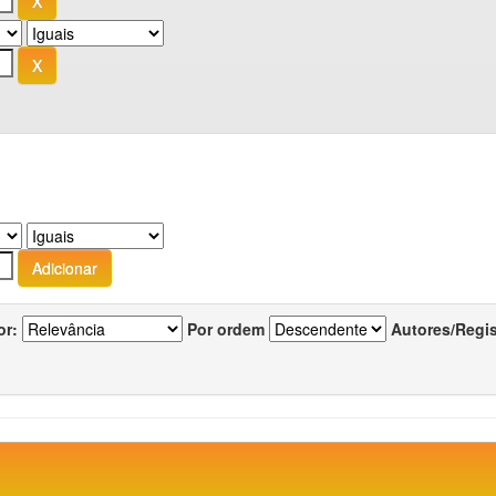
or:
Por ordem
Autores/Regi