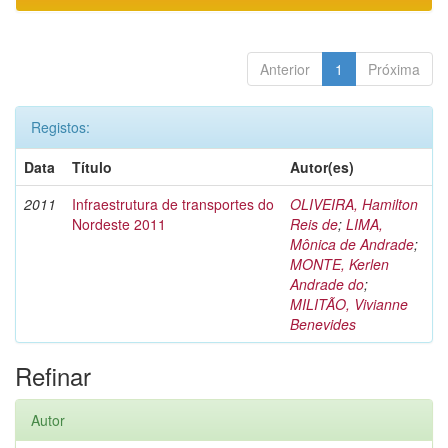
Anterior
1
Próxima
Registos:
Data
Título
Autor(es)
2011
Infraestrutura de transportes do
OLIVEIRA, Hamilton
Nordeste 2011
Reis de
;
LIMA,
Mônica de Andrade
;
MONTE, Kerlen
Andrade do
;
MILITÃO, Vivianne
Benevides
Refinar
Autor