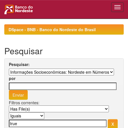
Skip
navigation
DSpace - BNB - Banco do Nordeste do Brasil
Pesquisar
Pesquisar:
por
Filtros correntes: