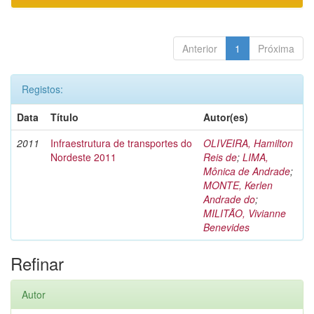
Anterior
1
Próxima
Registos:
Data
Título
Autor(es)
2011
Infraestrutura de transportes do
OLIVEIRA, Hamilton
Nordeste 2011
Reis de
;
LIMA,
Mônica de Andrade
;
MONTE, Kerlen
Andrade do
;
MILITÃO, Vivianne
Benevides
Refinar
Autor