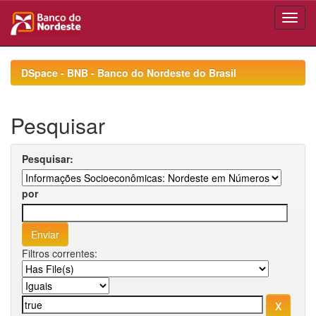
Skip
navigation
DSpace - BNB - Banco do Nordeste do Brasil
Pesquisar
Pesquisar:
por
Filtros correntes: