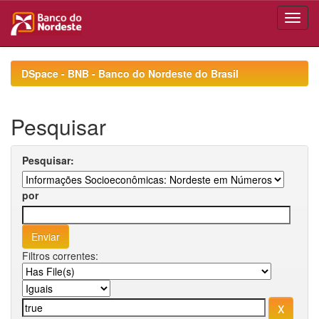
Skip
navigation
DSpace - BNB - Banco do Nordeste do Brasil
Pesquisar
Pesquisar:
por
Filtros correntes: