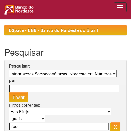
Skip
navigation
DSpace - BNB - Banco do Nordeste do Brasil
Pesquisar
Pesquisar:
por
Filtros correntes: