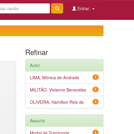
Entrar:
Refinar
Autor
LIMA, Mônica de Andrade
1
MILITÃO, Vivianne Benevides
1
OLIVEIRA, Hamilton Reis de
1
Assunto
Modal de Transporte
1