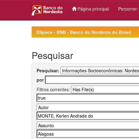
Página principal
Percorrer
Skip
navigation
DSpace - BNB - Banco do Nordeste do Brasil
Pesquisar
Pesquisar:
por
Filtros correntes: