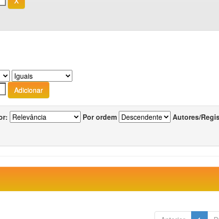
or:
Por ordem
Autores/Regi