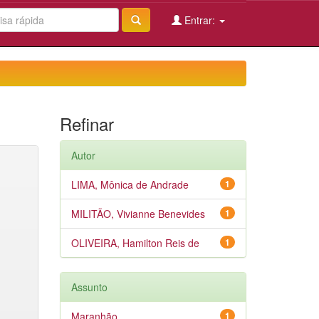
Entrar:
Refinar
Autor
LIMA, Mônica de Andrade
1
MILITÃO, Vivianne Benevides
1
OLIVEIRA, Hamilton Reis de
1
Assunto
Maranhão
1