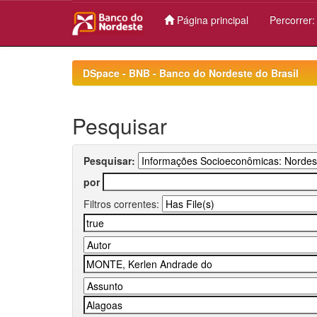
Página principal
Percorrer
Skip
navigation
DSpace - BNB - Banco do Nordeste do Brasil
Pesquisar
Pesquisar:
por
Filtros correntes: