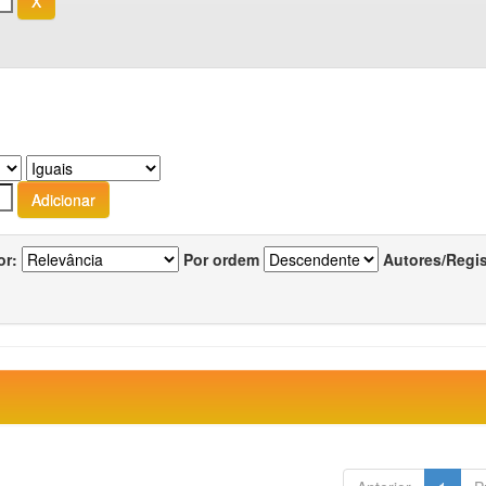
or:
Por ordem
Autores/Regi