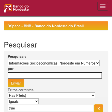
Skip
navigation
DSpace - BNB - Banco do Nordeste do Brasil
Pesquisar
Pesquisar:
por
Filtros correntes: