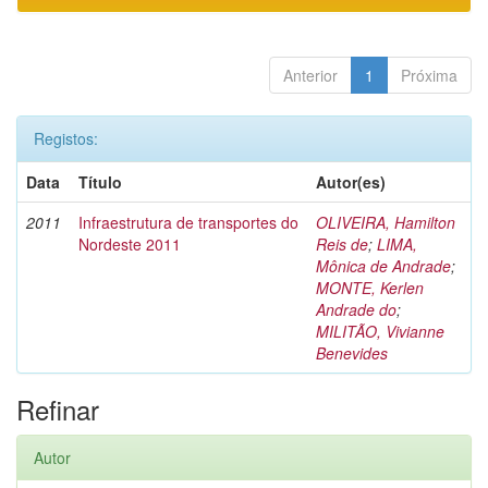
Anterior
1
Próxima
Registos:
Data
Título
Autor(es)
2011
Infraestrutura de transportes do
OLIVEIRA, Hamilton
Nordeste 2011
Reis de
;
LIMA,
Mônica de Andrade
;
MONTE, Kerlen
Andrade do
;
MILITÃO, Vivianne
Benevides
Refinar
Autor