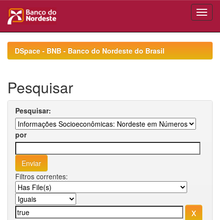
Skip
navigation
DSpace - BNB - Banco do Nordeste do Brasil
Pesquisar
Pesquisar:
por
Filtros correntes: