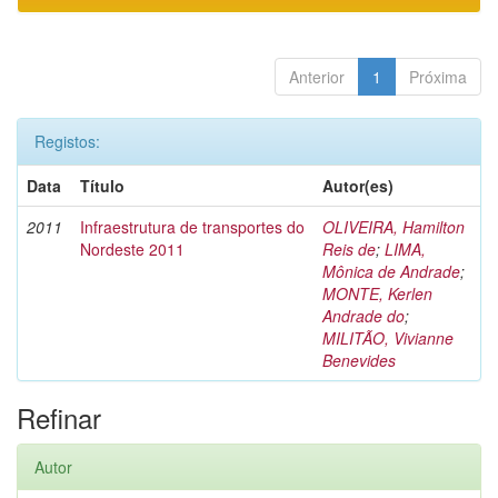
Anterior
1
Próxima
Registos:
Data
Título
Autor(es)
2011
Infraestrutura de transportes do
OLIVEIRA, Hamilton
Nordeste 2011
Reis de
;
LIMA,
Mônica de Andrade
;
MONTE, Kerlen
Andrade do
;
MILITÃO, Vivianne
Benevides
Refinar
Autor