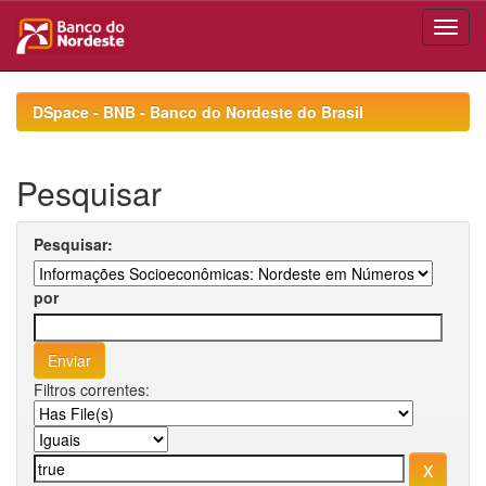
Skip
navigation
DSpace - BNB - Banco do Nordeste do Brasil
Pesquisar
Pesquisar:
por
Filtros correntes: