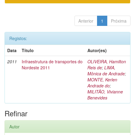
Anterior
1
Próxima
Registos:
Data
Título
Autor(es)
2011
Infraestrutura de transportes do
OLIVEIRA, Hamilton
Nordeste 2011
Reis de
;
LIMA,
Mônica de Andrade
;
MONTE, Kerlen
Andrade do
;
MILITÃO, Vivianne
Benevides
Refinar
Autor