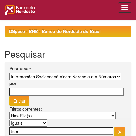
Skip
navigation
DSpace - BNB - Banco do Nordeste do Brasil
Pesquisar
Pesquisar:
por
Filtros correntes: