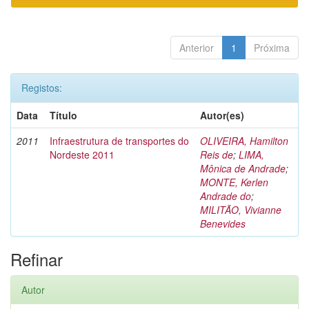
Anterior
1
Próxima
Registos:
Data
Título
Autor(es)
2011
Infraestrutura de transportes do
OLIVEIRA, Hamilton
Nordeste 2011
Reis de
;
LIMA,
Mônica de Andrade
;
MONTE, Kerlen
Andrade do
;
MILITÃO, Vivianne
Benevides
Refinar
Autor