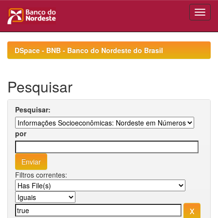
Skip
navigation
DSpace - BNB - Banco do Nordeste do Brasil
Pesquisar
Pesquisar:
por
Filtros correntes: