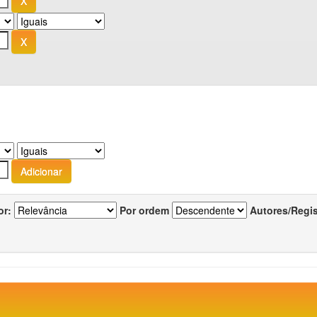
or:
Por ordem
Autores/Regi