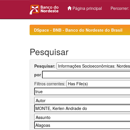
Página principal
Percorrer
Skip
navigation
DSpace - BNB - Banco do Nordeste do Brasil
Pesquisar
Pesquisar:
por
Filtros correntes: