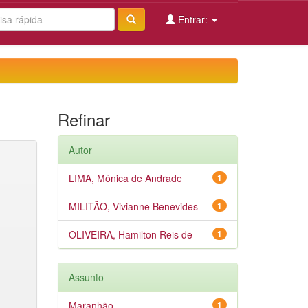
Entrar:
Refinar
Autor
LIMA, Mônica de Andrade
1
MILITÃO, Vivianne Benevides
1
OLIVEIRA, Hamilton Reis de
1
Assunto
Maranhão
1