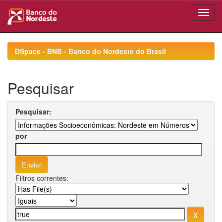
Skip
navigation
DSpace - BNB - Banco do Nordeste do Brasil
Pesquisar
Pesquisar:
por
Filtros correntes: