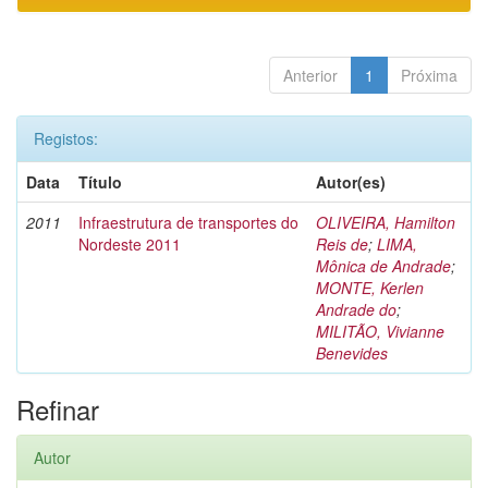
Anterior
1
Próxima
Registos:
Data
Título
Autor(es)
2011
Infraestrutura de transportes do
OLIVEIRA, Hamilton
Nordeste 2011
Reis de
;
LIMA,
Mônica de Andrade
;
MONTE, Kerlen
Andrade do
;
MILITÃO, Vivianne
Benevides
Refinar
Autor