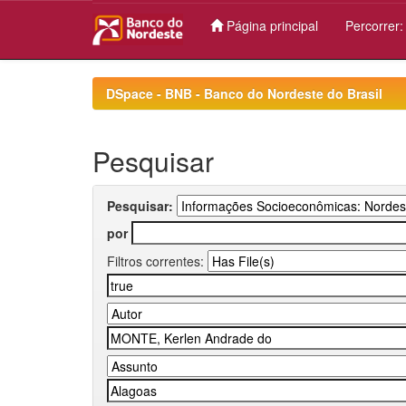
Página principal
Percorrer
Skip
navigation
DSpace - BNB - Banco do Nordeste do Brasil
Pesquisar
Pesquisar:
por
Filtros correntes: