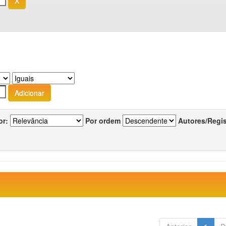
or:
Por ordem
Autores/Regi