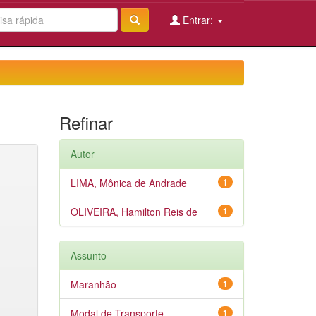
Entrar:
Refinar
Autor
LIMA, Mônica de Andrade
1
OLIVEIRA, Hamilton Reis de
1
Assunto
Maranhão
1
Modal de Transporte
1