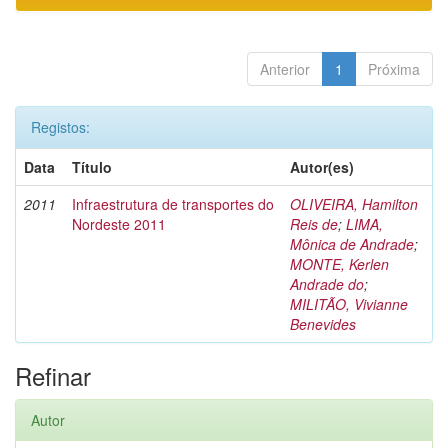
Anterior
1
Próxima
Registos:
Data
Título
Autor(es)
2011
Infraestrutura de transportes do
OLIVEIRA, Hamilton
Nordeste 2011
Reis de
;
LIMA,
Mônica de Andrade
;
MONTE, Kerlen
Andrade do
;
MILITÃO, Vivianne
Benevides
Refinar
Autor