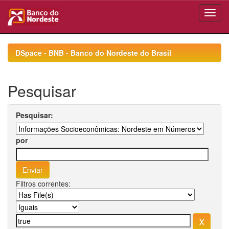
Skip
navigation
DSpace - BNB - Banco do Nordeste do Brasil
Pesquisar
Pesquisar:
por
Filtros correntes: