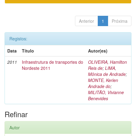
Anterior
1
Próxima
Registos:
Data
Título
Autor(es)
2011
Infraestrutura de transportes do
OLIVEIRA, Hamilton
Nordeste 2011
Reis de
;
LIMA,
Mônica de Andrade
;
MONTE, Kerlen
Andrade do
;
MILITÃO, Vivianne
Benevides
Refinar
Autor