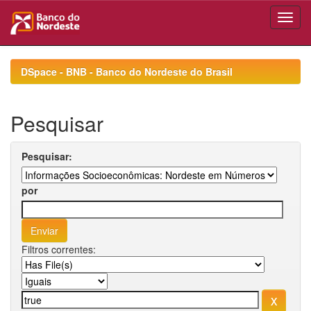
Skip
navigation
DSpace - BNB - Banco do Nordeste do Brasil
Pesquisar
Pesquisar:
por
Filtros correntes: