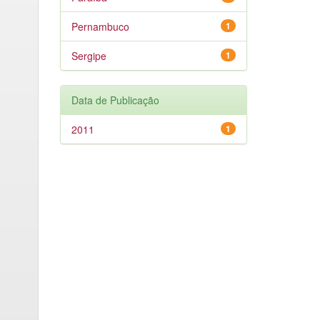
Pernambuco
1
Sergipe
1
Data de Publicação
2011
1