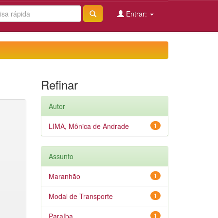
Entrar:
Refinar
Autor
LIMA, Mônica de Andrade
1
Assunto
Maranhão
1
Modal de Transporte
1
Paraíba
1