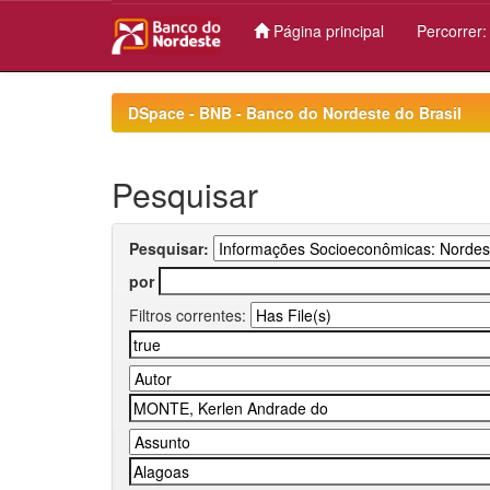
Página principal
Percorrer
Skip
navigation
DSpace - BNB - Banco do Nordeste do Brasil
Pesquisar
Pesquisar:
por
Filtros correntes: