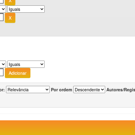
or:
Por ordem
Autores/Regi