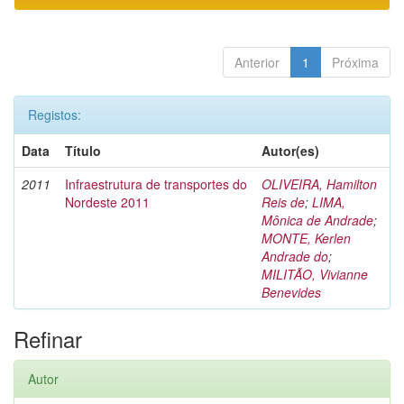
Anterior
1
Próxima
Registos:
Data
Título
Autor(es)
2011
Infraestrutura de transportes do
OLIVEIRA, Hamilton
Nordeste 2011
Reis de
;
LIMA,
Mônica de Andrade
;
MONTE, Kerlen
Andrade do
;
MILITÃO, Vivianne
Benevides
Refinar
Autor