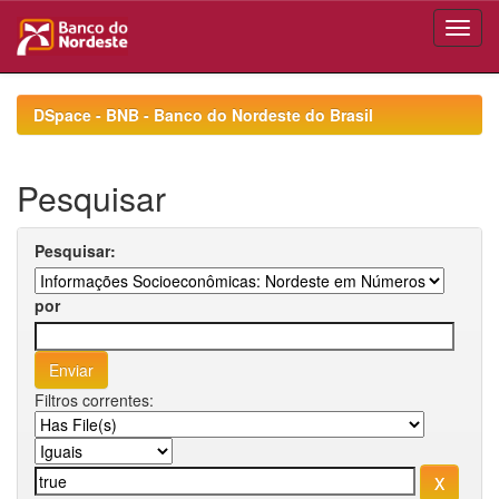
Skip
navigation
DSpace - BNB - Banco do Nordeste do Brasil
Pesquisar
Pesquisar:
por
Filtros correntes: