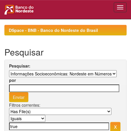
Skip
navigation
DSpace - BNB - Banco do Nordeste do Brasil
Pesquisar
Pesquisar:
por
Filtros correntes: