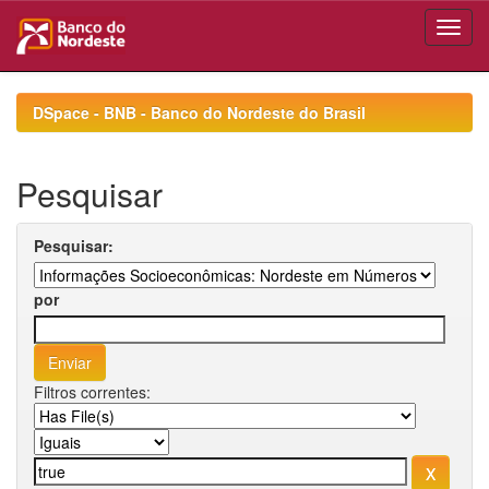
Skip
navigation
DSpace - BNB - Banco do Nordeste do Brasil
Pesquisar
Pesquisar:
por
Filtros correntes: