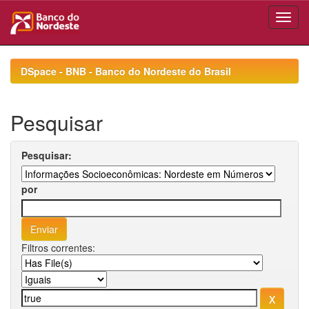
Skip
navigation
DSpace - BNB - Banco do Nordeste do Brasil
Pesquisar
Pesquisar:
por
Filtros correntes: