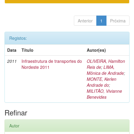
Anterior
1
Próxima
Registos:
Data
Título
Autor(es)
2011
Infraestrutura de transportes do
OLIVEIRA, Hamilton
Nordeste 2011
Reis de
;
LIMA,
Mônica de Andrade
;
MONTE, Kerlen
Andrade do
;
MILITÃO, Vivianne
Benevides
Refinar
Autor