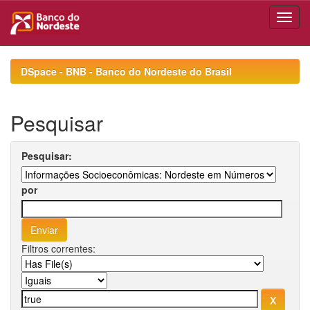
Skip
navigation
DSpace - BNB - Banco do Nordeste do Brasil
Pesquisar
Pesquisar:
por
Filtros correntes: